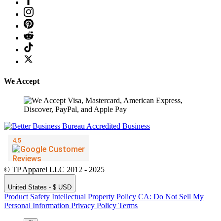
We Accept
© TP Apparel LLC 2012 - 2025
United States - $ USD
Product Safety
Intellectual Property Policy
CA: Do Not Sell My
Personal Information
Privacy Policy
Terms