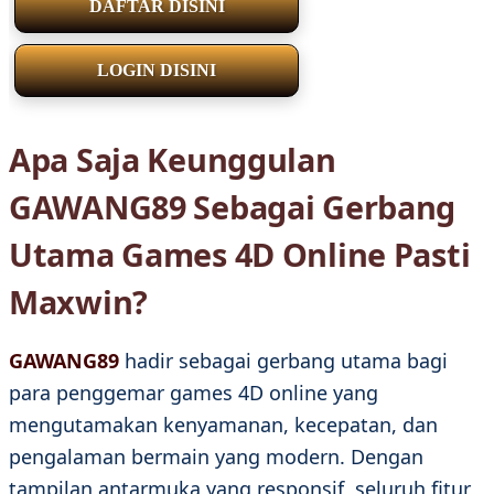
DAFTAR DISINI
LOGIN DISINI
Apa Saja Keunggulan
GAWANG89 Sebagai Gerbang
Utama Games 4D Online Pasti
Maxwin?
GAWANG89
hadir sebagai gerbang utama bagi
para penggemar games 4D online yang
mengutamakan kenyamanan, kecepatan, dan
pengalaman bermain yang modern. Dengan
tampilan antarmuka yang responsif, seluruh fitur