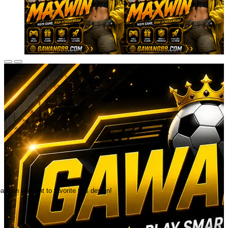
ate an account to favorite this design!