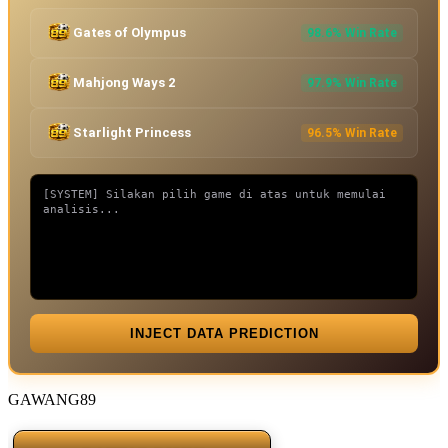
Gates of Olympus
98.6% Win Rate
Mahjong Ways 2
97.9% Win Rate
Starlight Princess
96.5% Win Rate
[SYSTEM] Silakan pilih game di atas untuk memulai
analisis...
INJECT DATA PREDICTION
GAWANG89