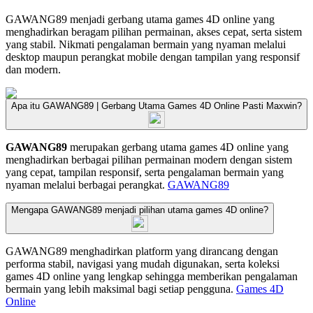
GAWANG89 menjadi gerbang utama games 4D online yang
menghadirkan beragam pilihan permainan, akses cepat, serta sistem
yang stabil. Nikmati pengalaman bermain yang nyaman melalui
desktop maupun perangkat mobile dengan tampilan yang responsif
dan modern.
Apa itu GAWANG89 | Gerbang Utama Games 4D Online Pasti Maxwin?
GAWANG89
merupakan gerbang utama games 4D online yang
menghadirkan berbagai pilihan permainan modern dengan sistem
yang cepat, tampilan responsif, serta pengalaman bermain yang
nyaman melalui berbagai perangkat.
GAWANG89
Mengapa GAWANG89 menjadi pilihan utama games 4D online?
GAWANG89 menghadirkan platform yang dirancang dengan
performa stabil, navigasi yang mudah digunakan, serta koleksi
games 4D online yang lengkap sehingga memberikan pengalaman
bermain yang lebih maksimal bagi setiap pengguna.
Games 4D
Online