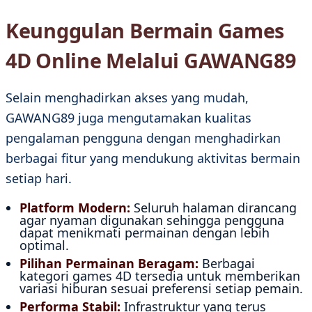
Keunggulan Bermain Games
4D Online Melalui GAWANG89
Selain menghadirkan akses yang mudah,
GAWANG89 juga mengutamakan kualitas
pengalaman pengguna dengan menghadirkan
berbagai fitur yang mendukung aktivitas bermain
setiap hari.
Platform Modern:
Seluruh halaman dirancang
agar nyaman digunakan sehingga pengguna
dapat menikmati permainan dengan lebih
optimal.
Pilihan Permainan Beragam:
Berbagai
kategori games 4D tersedia untuk memberikan
variasi hiburan sesuai preferensi setiap pemain.
Performa Stabil:
Infrastruktur yang terus