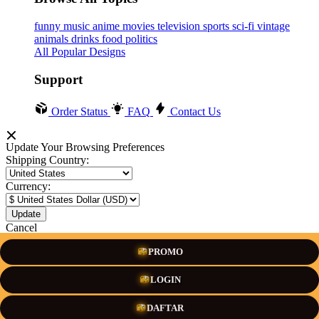
funny
music
anime
movies
television
sports
sci-fi
vintage
animals
drinks
food
politics
All Popular Designs
Support
Order Status
FAQ
Contact Us
Update Your Browsing Preferences
Shipping Country:
Currency:
Cancel
PROMO
LOGIN
Katie:
5'10"
160
DAFTAR