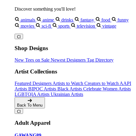
Discover something you'll love!
animals
anime
drinks
fantasy
food
funny
movies
sci-fi
sports
television
vintage
Shop Designs
New Tees on Sale
Newest Designers
Tag Directory
Artist Collections
Featured Designers
Artists to Watch
Creators to Watch
AAPI
Artists
BIPOC Artists
Black Artists
Celebrate Women Artists
LGBTQIA Artists
Ukrainian Artists
Back To Menu
Adult Apparel
GAWANG89