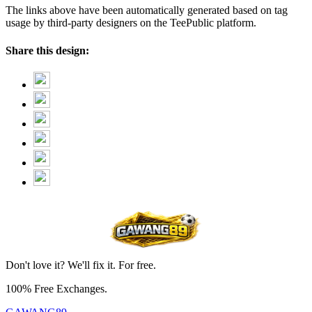
The links above have been automatically generated based on tag
usage by third-party designers on the TeePublic platform.
Share this design:
Don't love it? We'll fix it. For free.
100% Free Exchanges.